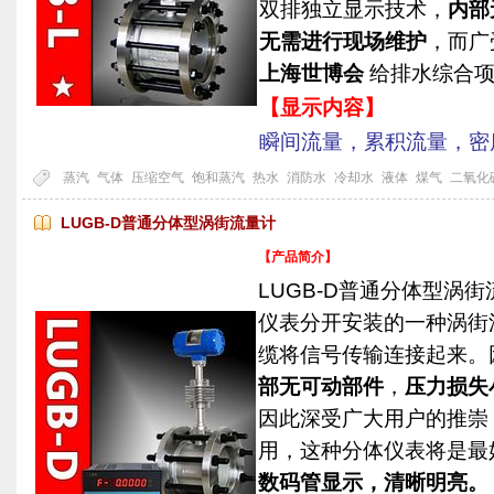
双排独立显示技术，
内部
无需进行现场维护
，而广
上海世博会
给排水综合项
【显示内容】
瞬间流量，累积流量，密
蒸汽
气体
压缩空气
饱和蒸汽
热水
消防水
冷却水
液体
煤气
二氧化
LUGB-D普通分体型涡街流量计
【产品简介】
LUGB-D普通分体型涡
仪表分开安装的一种涡街
缆将信号传输连接起来。
部无可动部件
，
压力损失
因此深受广大用户的推崇
用，这种分体仪表将是最
数码管显示，清晰明亮。