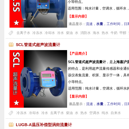
小等特点。
适用范围：纯水计量，空调水，循环水
【显示内容】
液晶显示：
流速，
水量
，工作时间，日
去离子水
冷冻水
冷却水
冷水
柴油
水
消防水
海水
热水
牛奶
甲醇
SCL管道式超声波流量计
【产品简介】
SCL管道式超声波流量计
，是
上海嘉沪
的特点，是利用超声流量传感器和全通
该仪表集流量、积算、显示于一体，具
小等特点。
适用范围：纯水计量，空调水，循环水
【显示内容】
液晶显示：
流速，
水量
，工作时间，日
冷冻水
冷却水
冷水
去离子水
柴油
水
热水
空调水
纯水
自来水
LUGB-A温压补偿型涡街流量计