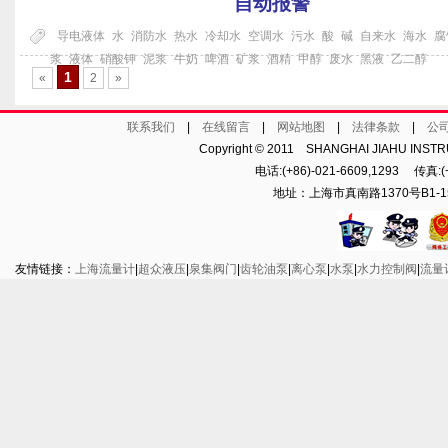
自动报警
导电液体
水
消防水
热水
冷却水
空调水
污水
酸
碱
自来水
海水
腐
浆
液体
硝酸钾
泥浆
牛奶
啤酒
矿浆
酒精
甲醇
废水
黑液
乙二醇
1
«
2
»
联系我们
|
在线留言
|
网站地图
|
法律条款
|
公
Copyright © 2011 SHANGHAI JIAHU INST
电话:(+86)-021-6609,1293 传真:(+8
地址：上海市真南路1370号B1-15
友情链接：
上海流量计
|
超众液压
|
泉集阀门
|
齿轮油泵
|
离心泵
|
水泵
|
水力控制阀
|
流量