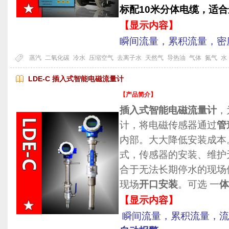
标配10米分体电缆，适
【显示内容】
瞬间流量，累积流量，密
蒸汽
二氧化碳
冷水
压缩空气
去离子水
天然气
导热油
气体
氮气
水
LDE-C 插入式智能电磁流量计
【产品简介】
插入式智能电磁流量计
，
计，将电磁传感器通过
管
内部。大大降低安装成本
式，传感器的安装、维护
合于无法长期停水的现场
现场
开口安装
。可选 一
体
【显示内容】
瞬间流量，累积流量，流