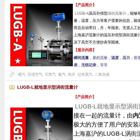
【产品简介】
LUGB-A
温压补偿型
涡街流量计
，能够
量，温度，压力等客户需要的信息，能
而且自动带日，月，年报表。无需人工
上海嘉沪流量计的温压补偿型涡街流量计
决了高空不方便抄表等困难。
【显示内容】
瞬间流量
，累积流量，
温度
，
压力
，密
表
，
无纸记录
，等等
蒸汽
压缩空气
天然气
氮气
热水
过热蒸汽
二氧化碳
LUGB-L就地显示型涡街流量计
【产品简介】
LUGB-L就地显示型涡
接在一起的流量计，由
内
极大的方便了用户的安装
上海嘉沪的LUGB-L涡