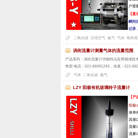
户需要
【显
瞬间
记录
二氧化碳
压缩空气
氮气
气体
饱和蒸
涡街流量计测量气体的流量范围
产品系列：涡街流量计功能特点应用领域技
售部 电话：021-66091293，传真：021-
气体
二氧化碳
氮气
LZY 阳极有机玻璃转子流量计
【产
阳极
体单
其接
流量
流量