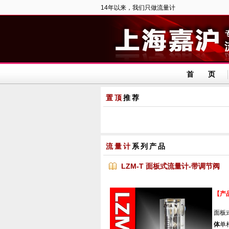
14年以来，我们只做流量计
首 页
置顶
推荐
流量计
系列产品
LZM-T 面板式流量计-带调节阀
【产
面板
体
单