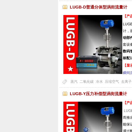
LUGB-D普通分体型涡街流量计
【产
LU
计，
动部
套设
数码
标配
【显
瞬间
蒸汽
二氧化碳
冷水
压缩空气
去离子
LUGB-Y压力补偿型涡街流量计
【产
LU
而推
能保
通过