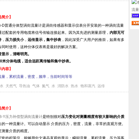
品简介】
GB-D普通分体型涡街流量计是涡街传感器和显示仪表分开安装的一种涡街流量
通过配套的专用电缆将信号传输连接起来。因为其先进的测量原理，
内部无可
件
，
压力损失小
，
远传显示，集中抄表
，因此深受广大用户的推崇，如果有多
备同时使用，这种分体仪表将是最好的解决方案。
管显示，清晰明亮。
10米分体电缆，适合远距离传输和集中抄表。
示内容】
流量，累积流量，密度，频率，当前时间等等
水
天然气
导热油
气体
氮气
水
消防水
热水
饱和蒸汽
远传
品简介】
GB-Y压力补偿型涡街流量计
是特别很对
压力变化对测量精度有较大影响的介质
出的一种流量计。可以自动显示 介质的压力，密度，流量，非常的直观方便。
证测量介质的精度。
配套的积算仪，能够用中文液晶直观的显示：瞬间流量，累积流量，压力等客