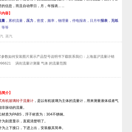
的信息，而且自动带日，月，年报表... ...
示内容】
流量
，累积流量，
压力
，密度，频率，物理量，停电报表，日月年
报表
，
无纸
，等等
汽
蒸汽
术参数如何安装图片展示产品型号说明书下载联系我们：上海嘉沪流量计销
66096621 涡街流量计测量 气体 的流量范围
品简介】
式有机玻璃转子流量计
，是以有机玻璃为主体的流量计，用来测量液体或者气
相非脉动的流量。
口材质为PABS，浮子材质为：304不锈钢。
计为刻度显示，直观清楚明了。
计为上下接口，下进上出，安装极其简单。