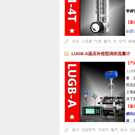
带调
【显
刻度
冷水
小流量
气体
氮气
水
空气
液
LUGB-A温压补偿型涡街流量计
【产
LUG
量，
而且
上海
决了
【显
瞬间
表
，
蒸汽
压缩空气
天然气
氮气
热水
过