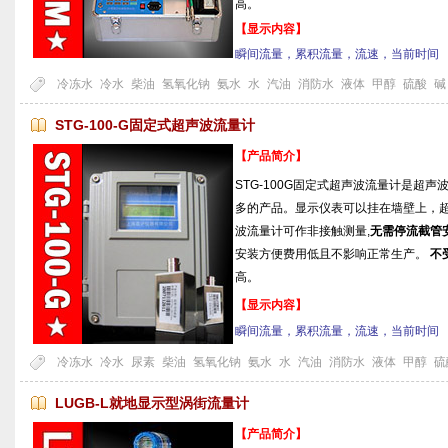
高。
【显示内容】
瞬间流量，累积流量，流速，当前时间
冷冻水
冷水
柴油
氢氧化钠
氨水
水
汽油
消防水
液体
甲醇
硫酸
碱
STG-100-G固定式超声波流量计
【产品简介】
STG-100G固定式超声波流量计是超
多的产品。显示仪表可以挂在墙壁上，
波流量计可作非接触测量,
无需停流截管
安装方便费用低且不影响正常生产。
不
高。
【显示内容】
瞬间流量，累积流量，流速，当前时间
冷冻水
冷水
尿素
柴油
氢氧化钠
氨水
水
汽油
消防水
液体
甲醇
硫
LUGB-L就地显示型涡街流量计
【产品简介】