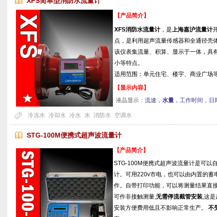
XFS简单型消防水流量计
【产品简介】
XFS消防水流量计
，是
上海嘉沪流量计
点，是利用超声流量传感器和全通径壳
该仪表集流量、积算、显示于一体，具
小等特点。
适用范围：单元住宅、楼宇、商业广场
【显示内容】
液晶显示：
流速，
水量
，工作时间，日
冷冻水
冷却水
冷水
水
消防水
空调水
STG-100M便携式超声波流量计
【产品简介】
STG-100M便携式超声波流量计是可
计。可用220v市电，也可以由内置的
作。自带打印功能，可以将测量结果直
可作非接触测量,
无需停流截管安装
,这
安装方便费用低且不影响正常生产。
不