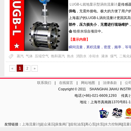
LUGB-L就地显示型涡街流量计
是传感
供电
，无需外接电。极大的方便了用户
上海嘉沪的LUGB-L涡街流量计更因其
部件
，
压力损失小
，
无需进行现场维护
会
给排水综合项目中。
【显示内容】
瞬间流量，累积流量，密度，频率，等
蒸汽
气体
压缩空气
饱和蒸汽
热水
消防水
冷却水
液体
煤气
二氧化
1
«
2
»
联系我们
|
在线留言
|
网站地图
|
法律条款
|
公
Copyright © 2011 SHANGHAI JIAHU INST
电话:(+86)-021-6609,1293 传真:(+8
地址：上海市真南路1370号B1-15
友情链接：
上海流量计
|
超众液压
|
泉集阀门
|
齿轮油泵
|
离心泵
|
水泵
|
水力控制阀
|
流量