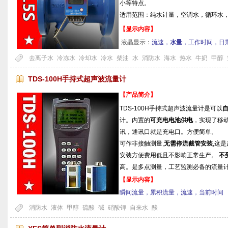
小等特点。
适用范围：纯水计量，空调水，循环水
【显示内容】
液晶显示：
流速，
水量
，工作时间，日
去离子水
冷冻水
冷却水
冷水
柴油
水
消防水
海水
热水
牛奶
甲醇
TDS-100H手持式超声波流量计
【产品简介】
TDS-100H手持式超声波流量计是可以
计。内置的
可充电电池供电
，实现了移动
讯，通讯口就是充电口。方便简单。
可作非接触测量,
无需停流截管安装
,这
安装方便费用低且不影响正常生产。
不
高。是多点测量，工艺监测必备的流量
【显示内容】
瞬间流量，累积流量，流速，当前时间
消防水
液体
甲醇
硫酸
碱
硝酸钾
自来水
酸