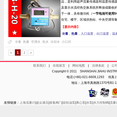
品，是利用超声流量传感器和温度传感
及显示水流经热交换系统所释放或吸收
于一体，具有微功耗（
一节电池可使用5
住宅、楼宇、区域供热站、中央空调等
【显示内容】
冷量
，
热量
，入口温度，出口温度，温
冷量
热量
空调水
热水
冷却水
小口径
1
«
2
»
联系我们
|
在线留言
|
网站地图
|
法律条款
|
公
Copyright © 2011 SHANGHAI JIAHU INST
电话:(+86)-021-6609,1293 传真:(+8
地址：上海市真南路1370号B1-15
友情链接：
上海流量计
|
超众液压
|
泉集阀门
|
齿轮油泵
|
离心泵
|
水泵
|
水力控制阀
|
流量