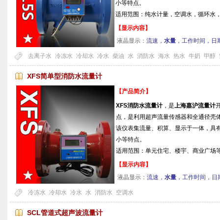
小等特点。
适用范围：纯水计量，空调水，循环水
【显示内容】
液晶显示：
流速，
水量
，工作时间，日
去离子水
冷冻水
冷却水
冷水
柴油
水
消防水
海水
热水
牛奶
甲醇
XFS简单型消防水流量计
【产品简介】
XFS消防水流量计
，是
上海嘉沪流量计
点，是利用超声流量传感器和全通径壳
该仪表集流量、积算、显示于一体，具
小等特点。
适用范围：单元住宅、楼宇、商业广场
【显示内容】
液晶显示：
流速，
水量
，工作时间，日
冷冻水
冷却水
冷水
水
消防水
空调水
SCL管道式超声波流量计