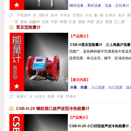
瞬间流量，累积流量，流速，正向累计
导电液体
水
消防水
热水
冷却水
空调水
污水
酸
碱
自来水
海水
腐
浆
液体
硝酸钾
泥浆
牛奶
啤酒
矿浆
酒精
甲醇
废水
黑液
乙二醇
普及型能量计
【产品简介】
CSB-H普及型能量计
，是
上海嘉沪流量
范围广，是热网和楼宇空调系统中普及
适用范围：单元住宅、楼宇、区域供热
【显示内容】
冷量
，
热量
，入口温度，出口温度，温
能量计
水
冷冻水
热量
冷量
空调水
CSB-H-20 螺纹接口超声波型冷热能量计
【产品简介】
CSB-H-20 小口径型超声波冷热能量计