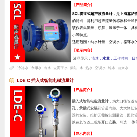
【产品简介】
SCL管道式超声波流量计
，是
上海嘉沪
的特点，是利用超声流量传感器和全通
该仪表集流量、积算、显示于一体，具
小等特点。
适用范围：纯水计量，空调水，循环水
【显示内容】
液晶显示：
流速，
水量
，工作时间，日
冷冻水
冷却水
冷水
去离子水
柴油
水
热水
空调水
纯水
自来水
LDE-C 插入式智能电磁流量计
【产品简介】
插入式智能电磁流量计
，为大口径管道
孔
，
承插式安装
到管道内部。大大降低
器的安装、维护无需拆卸测量管，因此
以在老管道上现场
开口安装
。可选 一
体
【显示内容】